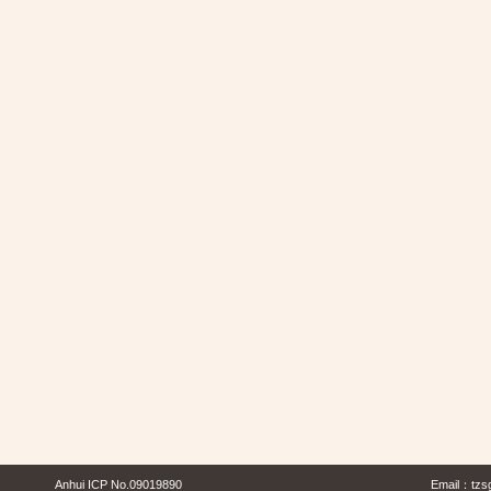
Anhui ICP No.09019890
Email：
tzs