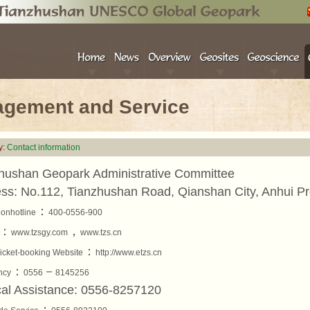
gement and Service
y:
Contact information
hushan Geopark Administrative Committee
ss: No.112, Tianzhushan Road, Qianshan City, Anhui Pr
：
ionhotline
400-0556-900
：
，
www.tzsgy.com
www.tzs.cn
：
icket-booking Website
http://www.etzs.cn
：
－
ncy
0556
8145256
al Assistance: 0556-8257120
：